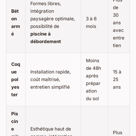
Formes libres,
de
Bét
intégration
30
on
paysagère optimale,
3 à 6
ans
arm
possibilité de
mois
avec
é
piscine à
entre
débordement
tien
Moins
Coq
de 48h
ue
Installation rapide,
15 à
après
pol
coût maîtrisé,
25
prépar
yes
entretien simplifié
ans
ation
ter
du sol
Pis
cin
e
Esthétique haut de
Plus