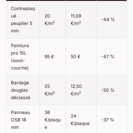
Contreplaq
ué
20
11,09
-44 %
peuplier 5
€/m²
€/m²
mm
Peinture
pro 15L
95 €
50 €
-47 %
(sous-
couche)
Bardage
25
12,50
douglas
-50 %
€/m²
€/m²
déclassé
Panneau
38
24
OSB 18
€/plaqu
-37 %
€/plaque
mm
e