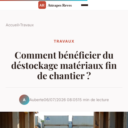
Accueil
›
Travaux
TRAVAUX
Comment bénéficier du
déstockage matériaux fin
de chantier ?
Auberte
06/07/2026 08:05
15 min de lecture
A