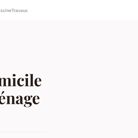
iscine
Travaux
micile
ménage