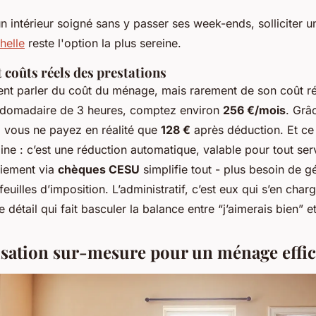
n intérieur soigné sans y passer ses week-ends, solliciter 
helle
reste l'option la plus sereine.
 coûts réels des prestations
nt parler du coût du ménage, mais rarement de son coût
r
bdomadaire de 3 heures, comptez environ
256 €/mois
. Grâ
, vous ne payez en réalité que
128 €
après déduction. Et ce 
aine : c’est une réduction automatique, valable pour tout ser
aiement via
chèques CESU
simplifie tout - plus besoin de gé
euilles d’imposition. L’administratif, c’est eux qui s’en char
 détail qui fait basculer la balance entre “j’aimerais bien” e
sation sur-mesure pour un ménage effi