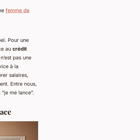
une
femme de
éel
. Pour une
ce au
crédit
n’est pas une
vice à la
rer salaires,
gent. Entre nous,
t “je me lance”.
cace