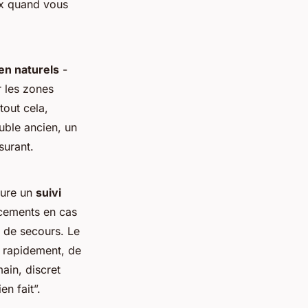
oix quand vous
ien naturels
-
 les zones
tout cela,
euble ancien, un
surant.
sure un
suivi
acements en cas
n de secours. Le
er rapidement, de
main, discret
en fait”.