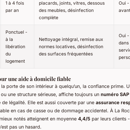
1 à 4 fois
placards, joints, vitres, dessous
Oui 
par an
des meubles, désinfection
avant
complète
Ponctuel -
Oui -
à la
Nettoyage intégral, remise aux
dans 
libération
normes locatives, désinfection
servi
du
des surfaces fréquentées
pers
logement
our une aide à domicile fiable
a porte de son intérieur à quelqu’un, la confiance prime. U
 ou une structure sérieuse, affiche toujours un
numéro SAP
de légalité. Elle est aussi couverte par une
assurance resp
sable en cas de casse ou de dommage accidentel. À La Roch
s mieux notés atteignent en moyenne
4,4/5
par leurs clients 
n’est pas un hasard.