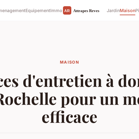
menagement
Equipement
Immo
Jardin
Maison
P
MAISON
ces d'entretien à do
Rochelle pour un 
efficace