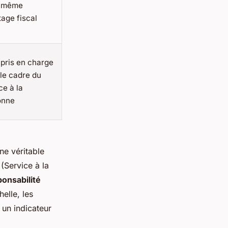
- même
age fiscal
 pris en charge
le cadre du
ce à la
onne
ne véritable
(Service à la
onsabilité
elle, les
- un indicateur