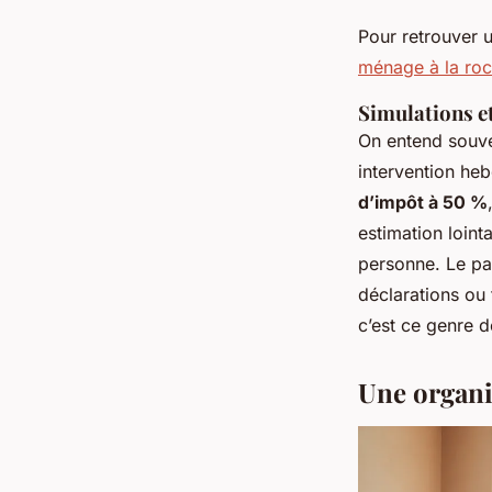
Pour retrouver u
ménage à la roc
Simulations et
On entend souve
intervention he
d’impôt à 50 %
estimation loint
personne. Le p
déclarations ou f
c’est ce genre de
Une organi