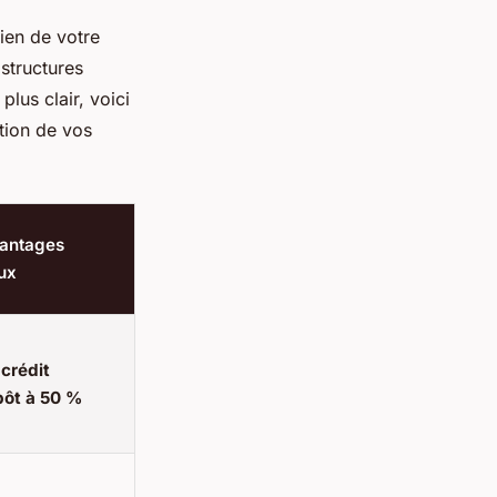
ien de votre
 structures
plus clair, voici
tion de vos
vantages
ux
-
crédit
pôt à 50 %