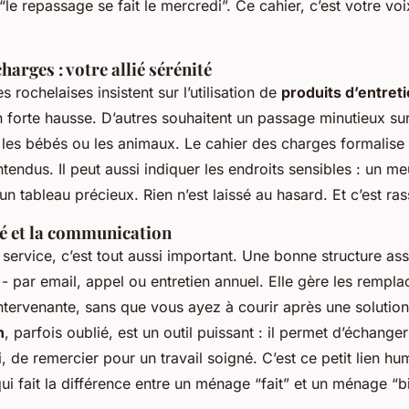
 “le repassage se fait le mercredi”. Ce cahier, c’est votre v
harges : votre allié sérénité
s rochelaises insistent sur l’utilisation de
produits d’entret
forte hausse. D’autres souhaitent un passage minutieux sur
les bébés ou les animaux. Le cahier des charges formalise 
ntendus. Il peut aussi indiquer les endroits sensibles : un m
 un tableau précieux. Rien n’est laissé au hasard. Et c’est ras
té et la communication
 service, c’est tout aussi important. Une bonne structure as
- par email, appel ou entretien annuel. Elle gère les rempl
ntervenante, sans que vous ayez à courir après une solutio
n
, parfois oublié, est un outil puissant : il permet d’échang
i, de remercier pour un travail soigné. C’est ce petit lien hu
ui fait la différence entre un ménage “fait” et un ménage “bi