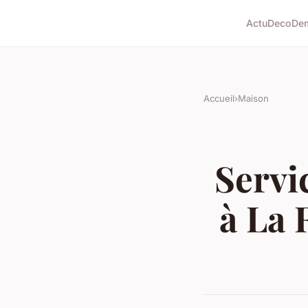
Actu
Deco
De
Accueil
›
Maison
Servi
à La 