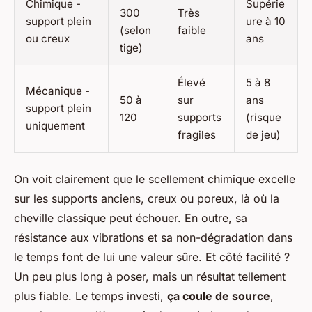
Chimique -
Supérie
300
Très
support plein
ure à 10
(selon
faible
ou creux
ans
tige)
Élevé
5 à 8
Mécanique -
50 à
sur
ans
support plein
120
supports
(risque
uniquement
fragiles
de jeu)
On voit clairement que le scellement chimique excelle
sur les supports anciens, creux ou poreux, là où la
cheville classique peut échouer. En outre, sa
résistance aux vibrations et sa non-dégradation dans
le temps font de lui une valeur sûre. Et côté facilité ?
Un peu plus long à poser, mais un résultat tellement
plus fiable. Le temps investi,
ça coule de source
,